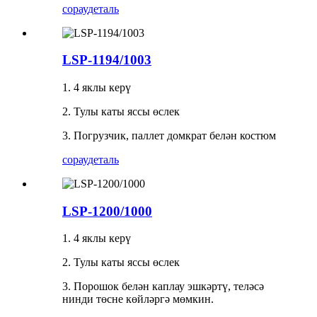
сорау
деталь
LSP-1194/1003
1. 4 яклы керү
2. Тулы каты яссы өслек
3. Погрузчик, паллет домкрат белән костюм
сорау
деталь
LSP-1200/1000
1. 4 яклы керү
2. Тулы каты яссы өслек
3. Порошок белән каплау эшкәртү, теләсә
нинди төсне көйләргә мөмкин.