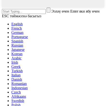
Эзләү өчен Enter яки ябу өчен
ESC төймәсенә басыгыз
English
French
German
Portuguese
Spanish
Russian
Japanese
Korean
Arabic
Irish
Greek
Turkish
Italian
Danish
Romanian
Indonesian
Czech
Afrikaans
Swedish
Polish