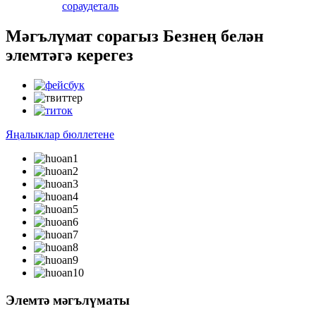
сорау
деталь
Мәгълүмат сорагыз Безнең белән
элемтәгә керегез
Яңалыклар бюллетене
Элемтә мәгълүматы