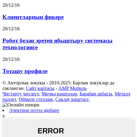
20/12/16
Клиентларның фикере
20/12/16
Робот белән эретеп ябыштыру системасы
технологиясе
20/12/16
Тоташу профиле
© Авторлык хокукы - 2010-2025: Барлык хокуклар да
сакланган.
Сайт картасы
-
AMP Мобиль
Чистарту читлеге
,
Мичкә киштәләр
,
Барабан арбасы
,
Металл
паллет
,
Өймәле стеллаж
,
Саклау киштәсе
,
Электрон почта җибәрү
x