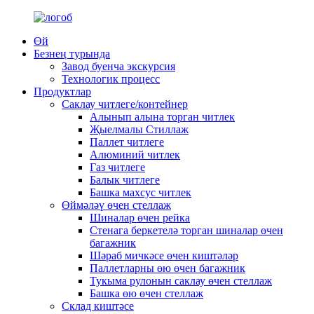
Өй
Безнең турында
Завод буенча экскурсия
Технологик процесс
Продуктлар
Саклау читлеге/контейнер
Алынып алына торган читлек
Җыелмалы Стиллаж
Паллет читлеге
Алюминий читлек
Газ читлеге
Балык читлеге
Башка махсус читлек
Өймәләү өчен стеллаж
Шиналар өчен рейка
Стенага беркетелә торган шиналар өчен
багажник
Шәраб мичкәсе өчен киштәләр
Паллетларны өю өчен багажник
Тукыма рулонын саклау өчен стеллаж
Башка өю өчен стеллаж
Склад киштәсе