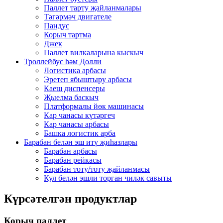
Паллет тарту җайланмалары
Тәгәрмәч двигателе
Пандус
Корыч тартма
Джек
Паллет вилкаларына кыскыч
Троллейбус һәм Долли
Логистика арбасы
Эретеп ябыштыру арбасы
Каеш диспенсеры
Җыелма баскыч
Платформалы йөк машинасы
Кар чанасы күтәргеч
Кар чанасы арбасы
Башка логистик арба
Барабан белән эш итү җиһазлары
Барабан арбасы
Барабан рейкасы
Барабан тоту/тоту җайланмасы
Кул белән эшли торган чиләк савыты
Күрсәтелгән продуктлар
Корыч паллет