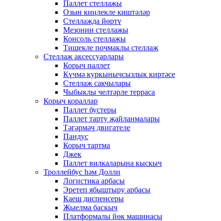
Паллет стеллажы
Озын киңлекле киштәләр
Стеллажда йөртү
Мезонин стеллажы
Консоль стеллажы
Тишекле почмаклы стеллаж
Стеллаж аксессуарлары
Корыч паллет
Күчмә куркынычсызлык киртәсе
Стеллаж сакчылары
Чыбыклы челтәрле терраса
Корыч кораллар
Паллет бустеры
Паллет тарту җайланмалары
Тәгәрмәч двигателе
Пандус
Корыч тартма
Джек
Паллет вилкаларына кыскыч
Троллейбус һәм Долли
Логистика арбасы
Эретеп ябыштыру арбасы
Каеш диспенсеры
Җыелма баскыч
Платформалы йөк машинасы