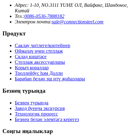
Адрес: 1-10, NO.3111 YUHE OЛ, Вайфанг, Шандоног,
Китай
Тел.:
0086-0536-7888182
Электрон почта:
sale@connectionsteel.com
Продукт
Саклау читлеге/контейнер
Өймәләү өчен стеллаж
Склад киштәсе
Стеллаж аксессуарлары
Корыч кораллар
Троллейбус һәм Долли
Барабан белән эш итү җиһазлары
Безнең турында
Безнең турында
Завод буенча экскурсия
Технологик процесс
Безнең белән элемтәгә керегез
Соңгы яңалыклар