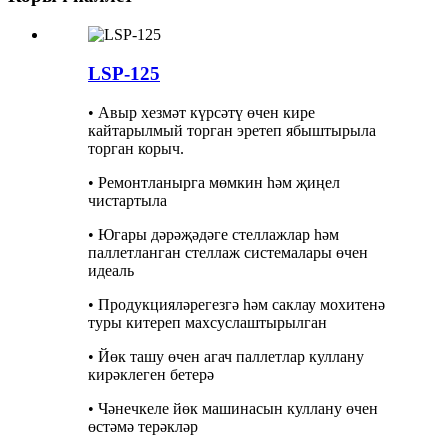
LSP-125
• Авыр хезмәт күрсәтү өчен кире
кайтарылмый торган эретеп ябыштырыла
торган корыч.
• Ремонтланырга мөмкин һәм җиңел
чистартыла
• Югары дәрәҗәдәге стеллажлар һәм
паллетланган стеллаж системалары өчен
идеаль
• Продукцияләрегезгә һәм саклау мохитенә
туры китереп махсуслаштырылган
• Йөк ташу өчен агач паллетлар куллану
кирәклеген бетерә
• Чәнечкеле йөк машинасын куллану өчен
өстәмә терәкләр