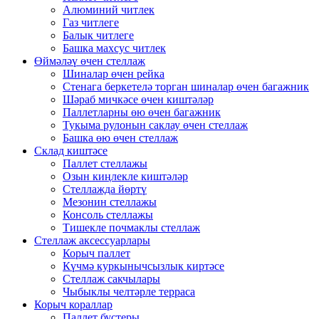
Алюминий читлек
Газ читлеге
Балык читлеге
Башка махсус читлек
Өймәләү өчен стеллаж
Шиналар өчен рейка
Стенага беркетелә торган шиналар өчен багажник
Шәраб мичкәсе өчен киштәләр
Паллетларны өю өчен багажник
Тукыма рулонын саклау өчен стеллаж
Башка өю өчен стеллаж
Склад киштәсе
Паллет стеллажы
Озын киңлекле киштәләр
Стеллажда йөртү
Мезонин стеллажы
Консоль стеллажы
Тишекле почмаклы стеллаж
Стеллаж аксессуарлары
Корыч паллет
Күчмә куркынычсызлык киртәсе
Стеллаж сакчылары
Чыбыклы челтәрле терраса
Корыч кораллар
Паллет бустеры