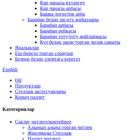
Кар чанасы күтәргеч
Кар чанасы арбасы
Башка логистик арба
Барабан белән эш итү җиһазлары
Барабан арбасы
Барабан рейкасы
Барабан тоту/тоту җайланмасы
Кул белән эшли торган чиләк савыты
Яңалыклар
Еш бирелә торган сораулар
Безнең белән элемтәгә керегез
English
Өй
Продуктлар
Стеллаж аксессуарлары
Корыч паллет
Категорияләр
Саклау читлеге/контейнер
Алынып алына торган читлек
Җыелмалы Стиллаж
Паллет читлеге